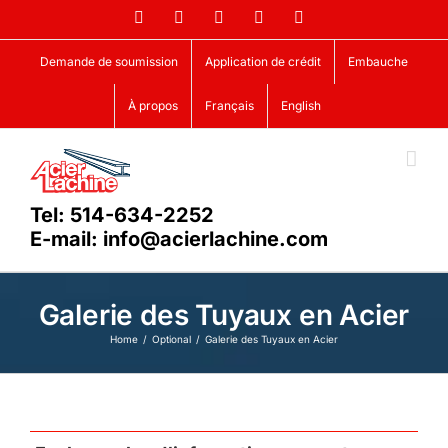
Skip
Facebook
LinkedIn
X
YouTube
Vimeo
to
content
Demande de soumission
Application de crédit
Embauche
À propos
Français
English
Tel: 514-634-2252
E-mail: info@acierlachine.com
Galerie des Tuyaux en Acier
Home
Optional
Galerie des Tuyaux en Acier