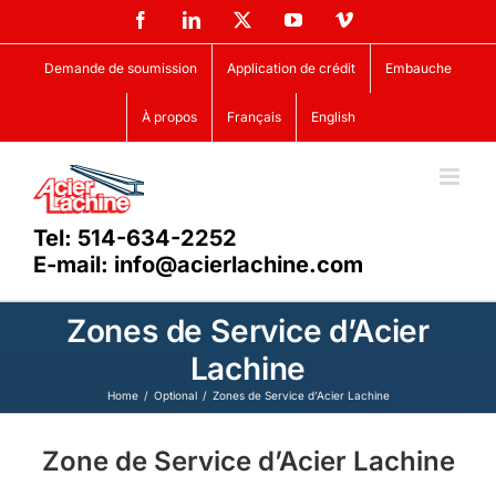
Skip
Facebook
LinkedIn
X
YouTube
Vimeo
to
content
Demande de soumission
Application de crédit
Embauche
À propos
Français
English
Tel: 514-634-2252
E-mail: info@acierlachine.com
Zones de Service d’Acier
Lachine
Home
Optional
Zones de Service d’Acier Lachine
Zone de Service d’Acier Lachine