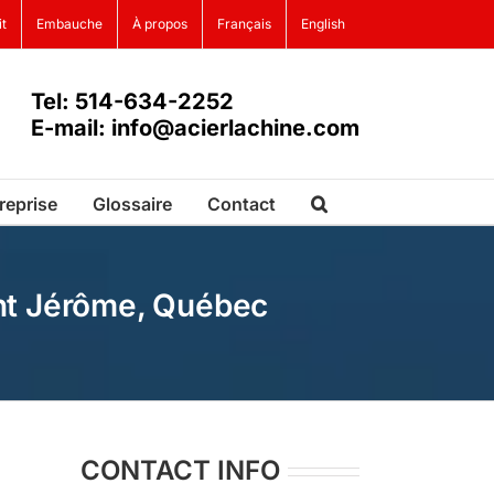
it
Embauche
À propos
Français
English
Tel: 514-634-2252
E-mail: info@acierlachine.com
reprise
Glossaire
Contact
int Jérôme, Québec
CONTACT INFO