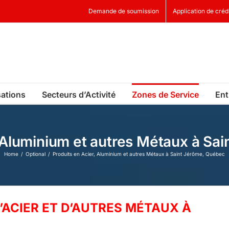
Demande de soumission
Application de créd
sations
Secteurs d’Activité
Zones de Service
Ent
, Aluminium et autres Métaux à Sa
Home
Optional
Produits en Acier, Aluminium et autres Métaux à Saint Jérôme, Québec
’ACIER ET D’AUTRES MÉTAUX À