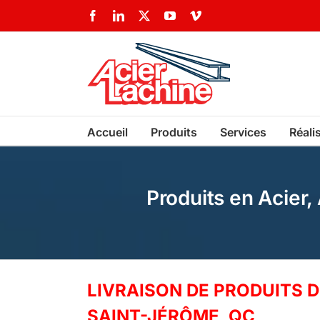
Skip
Facebook
LinkedIn
X
YouTube
Vimeo
to
content
Accueil
Produits
Services
Réali
Produits en Acier
LIVRAISON DE PRODUITS D
SAINT-JÉRÔME, QC