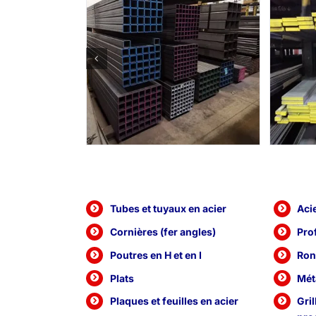
Tubes et tuyaux en acier
Aci
Cornières (fer angles)
Pro
Poutres en H et en I
Ron
Plats
Mét
Plaques et feuilles en acier
Gril