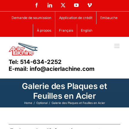
Skip
Facebook
LinkedIn
X
YouTube
Vimeo
to
content
Demande de soumission
Application de crédit
Embauche
À propos
Français
English
Tel: 514-634-2252
E-mail: info@acierlachine.com
Galerie des Plaques et
Feuilles en Acier
Home
Optional
Galerie des Plaques et Feuilles en Acier