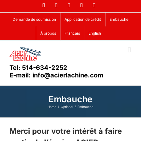
Skip
Facebook
LinkedIn
X
YouTube
Vimeo
to
content
Demande de soumission
Application de crédit
Embauche
À propos
Français
English
Tel: 514-634-2252
E-mail: info@acierlachine.com
Embauche
Home
Optional
Embauche
Merci pour votre intérêt à faire