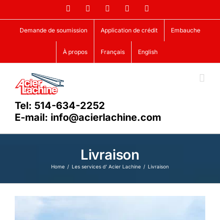
Skip
Facebook
LinkedIn
X
YouTube
Vimeo
to
content
Demande de soumission
Application de crédit
Embauche
À propos
Français
English
Tel: 514-634-2252
E-mail: info@acierlachine.com
Livraison
Home
Les services d’ Acier Lachine
Livraison