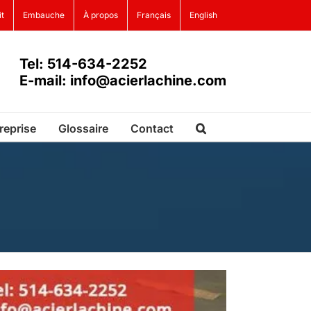
it
Embauche
À propos
Français
English
Tel: 514-634-2252
E-mail: info@acierlachine.com
reprise
Glossaire
Contact