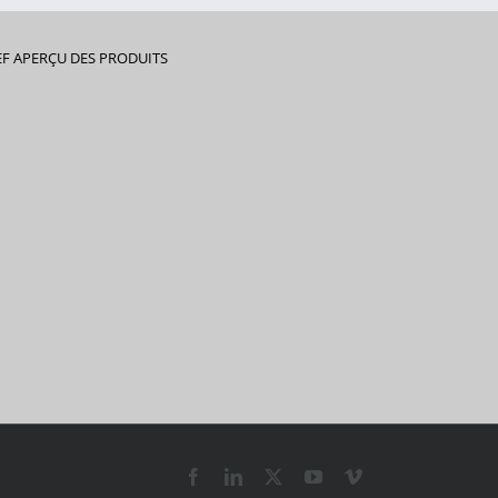
EF APERÇU DES PRODUITS
Facebook
LinkedIn
X
YouTube
Vimeo