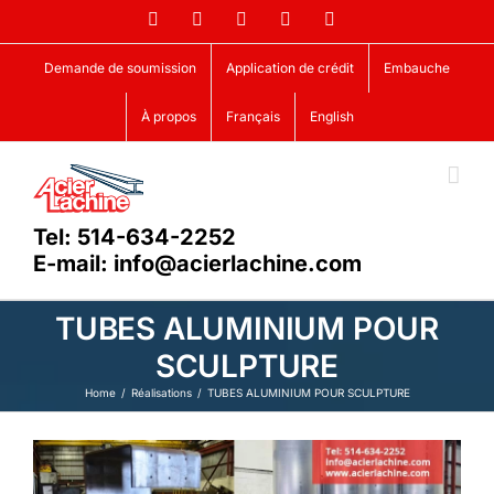
Skip
Facebook
LinkedIn
X
YouTube
Vimeo
to
content
Demande de soumission
Application de crédit
Embauche
À propos
Français
English
Tel: 514-634-2252
E-mail: info@acierlachine.com
TUBES ALUMINIUM POUR
SCULPTURE
Home
Réalisations
TUBES ALUMINIUM POUR SCULPTURE
View
Larger