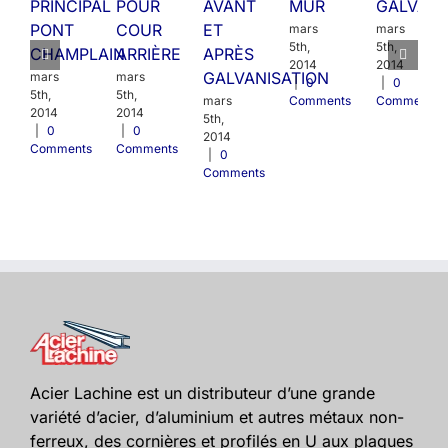
PRINCIPAL
POUR
AVANT
MUR
GALVANI
PONT
COUR
ET
mars
mars
5th,
5th,
CHAMPLAIN
ARRIÈRE
APRÈS
2014
2014
GALVANISATION
mars
mars
|
0
|
0
5th,
5th,
mars
Comments
Comments
2014
2014
5th,
|
0
|
0
2014
Comments
Comments
|
0
Comments
Acier Lachine est un distributeur d’une grande
variété d’acier, d’aluminium et autres métaux non-
ferreux, des cornières et profilés en U aux plaques