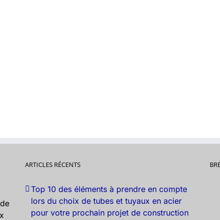
ARTICLES RÉCENTS
BR
Top 10 des éléments à prendre en compte
lors du choix de tubes et tuyaux en acier
nde
pour votre prochain projet de construction
ux