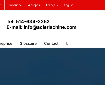
it
Embauche
À propos
Français
English
Tel: 514-634-2252
E-mail: info@acierlachine.com
reprise
Glossaire
Contact