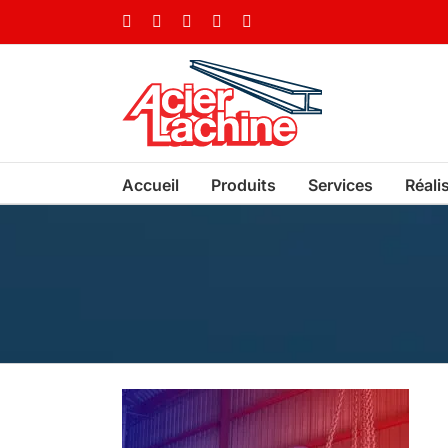
Skip
Facebook
LinkedIn
X
YouTube
Vimeo
to
content
Accueil
Produits
Services
Réali