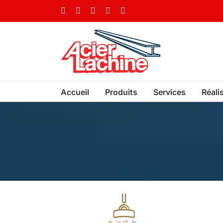
Skip
Facebook
LinkedIn
X
YouTube
Vimeo
to
content
Accueil
Produits
Services
Réali