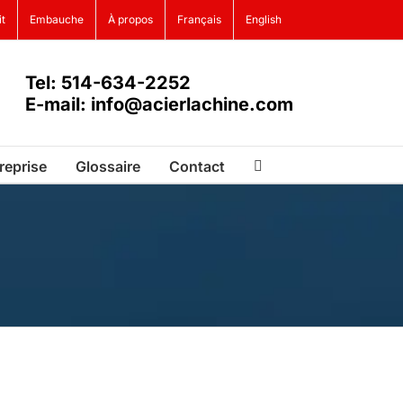
it
Embauche
À propos
Français
English
Tel: 514-634-2252
E-mail: info@acierlachine.com
reprise
Glossaire
Contact