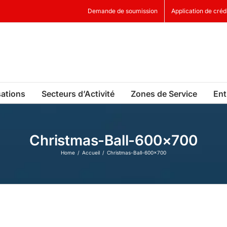
Demande de soumission
Application de créd
sations
Secteurs d’Activité
Zones de Service
Ent
Christmas-Ball-600×700
Home
Accueil
Christmas-Ball-600×700