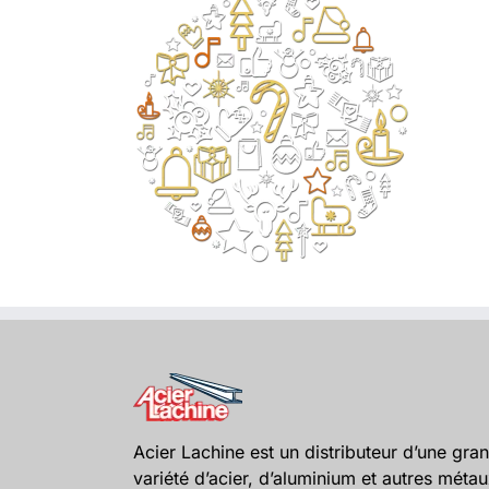
Acier Lachine est un distributeur d’une gra
variété d’acier, d’aluminium et autres méta