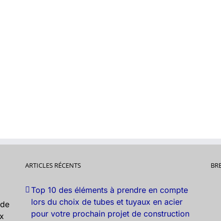
ARTICLES RÉCENTS
BR
Top 10 des éléments à prendre en compte
lors du choix de tubes et tuyaux en acier
nde
pour votre prochain projet de construction
ux