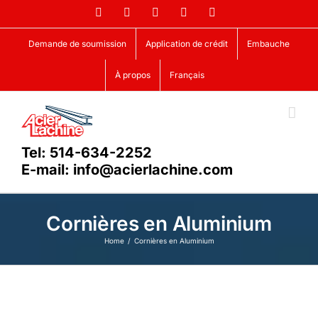
Skip
Facebook
LinkedIn
X
YouTube
Vimeo
to
content
Demande de soumission
Application de crédit
Embauche
À propos
Français
Tel: 514-634-2252
E-mail: info@acierlachine.com
Cornières en Aluminium
Home
Cornières en Aluminium