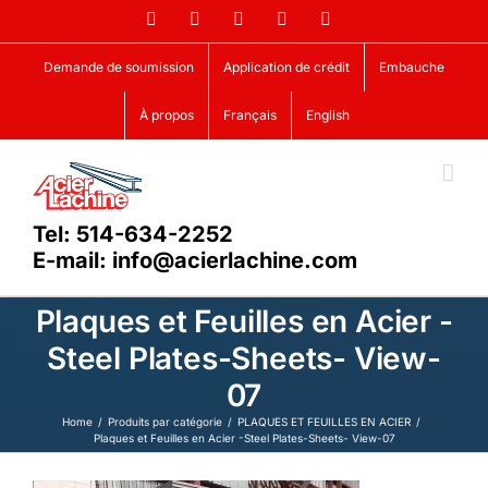
Skip
Facebook
LinkedIn
X
YouTube
Vimeo
to
content
Demande de soumission
Application de crédit
Embauche
À propos
Français
English
Tel: 514-634-2252
E-mail: info@acierlachine.com
Plaques et Feuilles en Acier -
Steel Plates-Sheets- View-
07
Home
Produits par catégorie
PLAQUES ET FEUILLES EN ACIER
Plaques et Feuilles en Acier -Steel Plates-Sheets- View-07