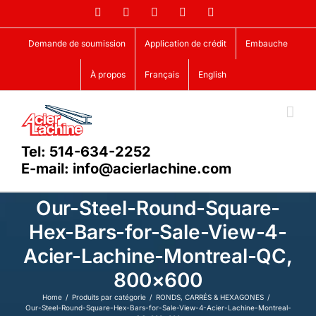
Skip
Facebook
LinkedIn
X
YouTube
Vimeo
to
content
Demande de soumission
Application de crédit
Embauche
À propos
Français
English
Tel: 514-634-2252
E-mail: info@acierlachine.com
Our-Steel-Round-Square-
Hex-Bars-for-Sale-View-4-
Acier-Lachine-Montreal-QC,
800×600
Home
Produits par catégorie
RONDS, CARRÉS & HEXAGONES
Our-Steel-Round-Square-Hex-Bars-for-Sale-View-4-Acier-Lachine-Montreal-