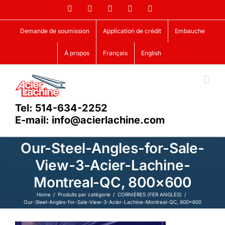
Skip
Facebook
LinkedIn
X
YouTube
Vimeo
to
content
Demande de soumission
Application de crédit
Embauche
À propos
Français
English
Tel: 514-634-2252
E-mail: info@acierlachine.com
Our-Steel-Angles-for-Sale-
View-3-Acier-Lachine-
Montreal-QC, 800×600
Home
Produits par catégorie
CORNIÈRES (FER ANGLES)
Our-Steel-Angles-for-Sale-View-3-Acier-Lachine-Montreal-QC, 800×600