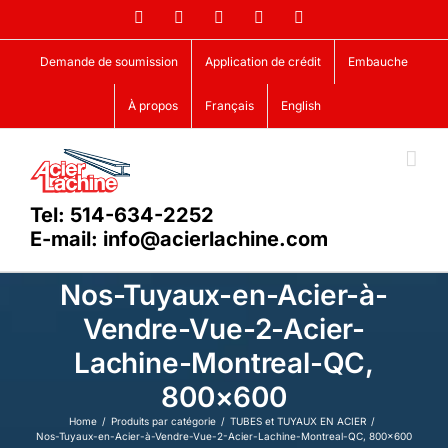
Skip
Facebook
LinkedIn
X
YouTube
Vimeo
to
content
Demande de soumission
Application de crédit
Embauche
À propos
Français
English
Tel: 514-634-2252
E-mail: info@acierlachine.com
Nos-Tuyaux-en-Acier-à-
Vendre-Vue-2-Acier-
Lachine-Montreal-QC,
800×600
Home
Produits par catégorie
TUBES et TUYAUX EN ACIER
Nos-Tuyaux-en-Acier-à-Vendre-Vue-2-Acier-Lachine-Montreal-QC, 800×600