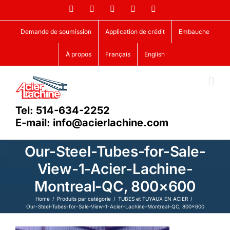
Skip
Facebook
LinkedIn
X
YouTube
Vimeo
to
content
Demande de soumission
Application de crédit
Embauche
À propos
Français
English
Tel: 514-634-2252
E-mail: info@acierlachine.com
Our-Steel-Tubes-for-Sale-
View-1-Acier-Lachine-
Montreal-QC, 800×600
Home
Produits par catégorie
TUBES et TUYAUX EN ACIER
Our-Steel-Tubes-for-Sale-View-1-Acier-Lachine-Montreal-QC, 800×600