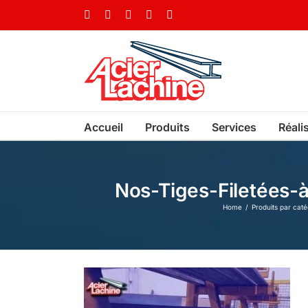
Skip
Facebook
LinkedIn
X
YouTube
Vimeo
to
content
Accueil
Produits
Services
Réali
Nos-Tiges-Filetées
Home
Produits par caté