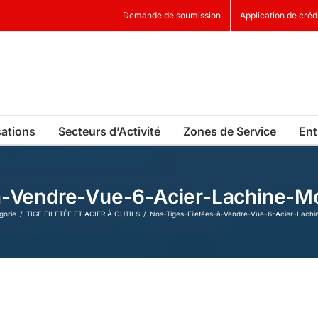
Demande de soumission
Application de créd
sations
Secteurs d’Activité
Zones de Service
Ent
-à-Vendre-Vue-6-Acier-Lachine-M
gorie
TIGE FILETÉE ET ACIER À OUTILS
Nos-Tiges-Filetées-à-Vendre-Vue-6-Acier-Lach