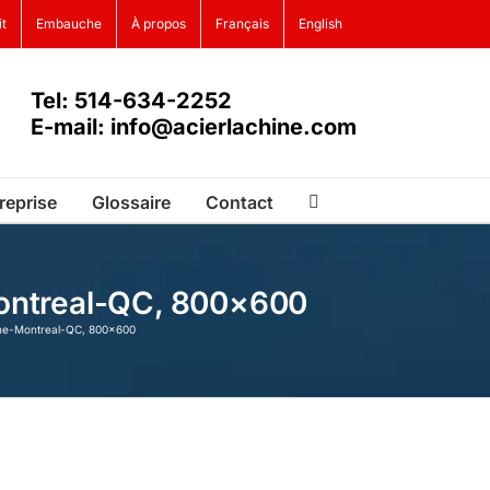
it
Embauche
À propos
Français
English
Tel: 514-634-2252
E-mail: info@acierlachine.com
reprise
Glossaire
Contact
ontreal-QC, 800×600
ine-Montreal-QC, 800×600