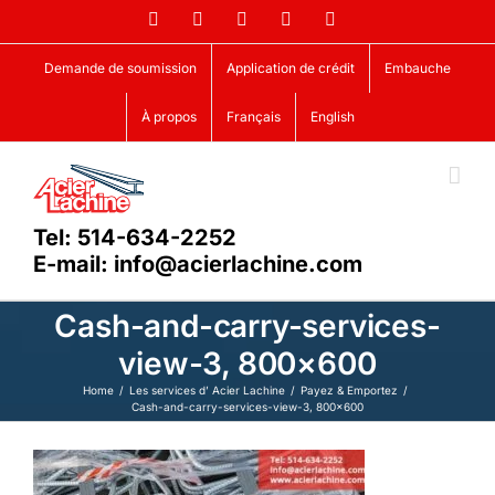
Skip
Facebook
LinkedIn
X
YouTube
Vimeo
to
content
Demande de soumission
Application de crédit
Embauche
À propos
Français
English
Tel: 514-634-2252
E-mail: info@acierlachine.com
Cash-and-carry-services-
view-3, 800×600
Home
Les services d’ Acier Lachine
Payez & Emportez
Cash-and-carry-services-view-3, 800×600