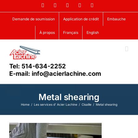
Skip
Facebook
LinkedIn
X
YouTube
Vimeo
to
content
Demande de soumission
Application de crédit
Embauche
À propos
Français
English
Tel: 514-634-2252
E-mail: info@acierlachine.com
Metal shearing
Home
Les services d’ Acier Lachine
Cisaille
Metal shearing