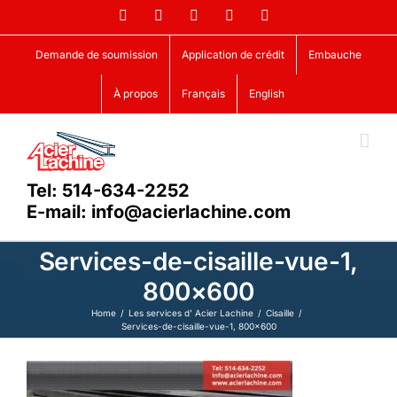
Skip
Facebook
LinkedIn
X
YouTube
Vimeo
to
content
Demande de soumission
Application de crédit
Embauche
À propos
Français
English
Tel: 514-634-2252
E-mail: info@acierlachine.com
Services-de-cisaille-vue-1,
800×600
Home
Les services d’ Acier Lachine
Cisaille
Services-de-cisaille-vue-1, 800×600