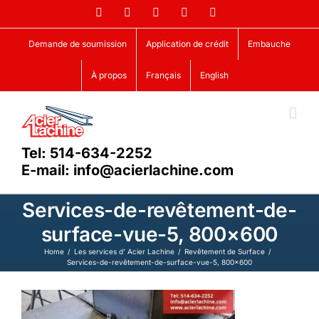
Skip
Facebook
LinkedIn
X
YouTube
Vimeo
to
content
Demande de soumission
Application de crédit
Embauche
À propos
Français
English
Tel: 514-634-2252
E-mail: info@acierlachine.com
Services-de-revêtement-de-
surface-vue-5, 800×600
Home
Les services d’ Acier Lachine
Revêtement de Surface
Services-de-revêtement-de-surface-vue-5, 800×600