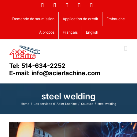
Skip
Facebook
LinkedIn
X
YouTube
Vimeo
to
content
Demande de soumission
Application de crédit
Embauche
À propos
Français
English
Tel: 514-634-2252
E-mail: info@acierlachine.com
steel welding
Home
Les services d’ Acier Lachine
Soudure
steel welding