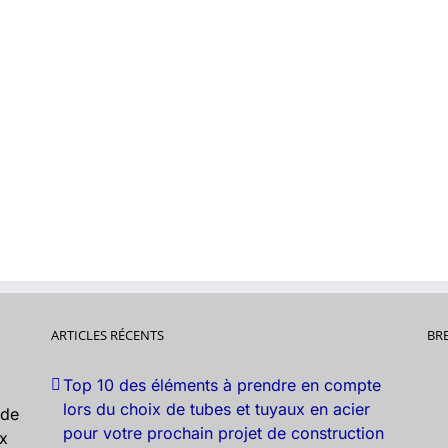
ARTICLES RÉCENTS
BR
Top 10 des éléments à prendre en compte
lors du choix de tubes et tuyaux en acier
nde
pour votre prochain projet de construction
ux