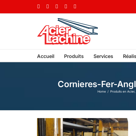
Skip
Facebook
LinkedIn
X
YouTube
Vimeo
to
content
Accueil
Produits
Services
Réali
Cornieres-Fer-Ang
Home
Produits en Acier