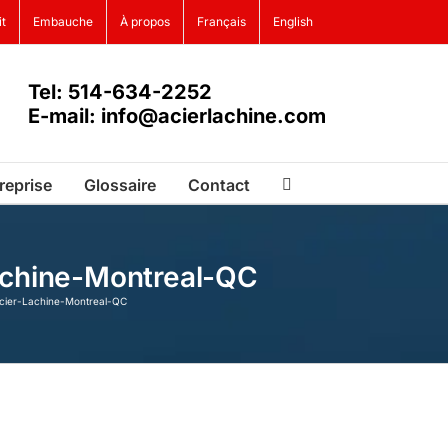
it
Embauche
À propos
Français
English
Tel: 514-634-2252
E-mail: info@acierlachine.com
reprise
Glossaire
Contact
achine-Montreal-QC
Acier-Lachine-Montreal-QC