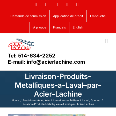
Skip
Facebook
LinkedIn
X
YouTube
Vimeo
to
content
Demande de soumission
Application de crédit
Embauche
À propos
Français
English
Tel: 514-634-2252
E-mail: info@acierlachine.com
Livraison-Produits-
Metalliques-a-Laval–par-
Acier-Lachine
Home
Produits en Acier, Aluminium et autres Métaux à Laval, Québec
Livraison-Produits-Metalliques-a-Laval–par-Acier-Lachine