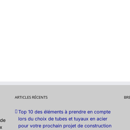
ARTICLES RÉCENTS
BR
Top 10 des éléments à prendre en compte
lors du choix de tubes et tuyaux en acier
nde
pour votre prochain projet de construction
ux