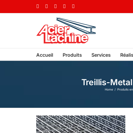
Skip
Facebook
LinkedIn
X
YouTube
Vimeo
to
content
Accueil
Produits
Services
Réali
Treillis-Met
Home
Produits e