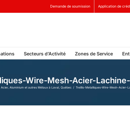
Demande de soumission
Application de créd
sations
Secteurs d’Activité
Zones de Service
Ent
alliques-Wire-Mesh-Acier-Lachin
n Acier, Aluminium et autres Métaux à Laval, Québec
Treillis-Metalliques-Wire-Mesh-Acier-