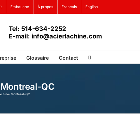
it
Embauche
À propos
Français
English
Tel: 514-634-2252
E-mail: info@acierlachine.com
reprise
Glossaire
Contact
e-Montreal-QC
Lachine-Montreal-QC