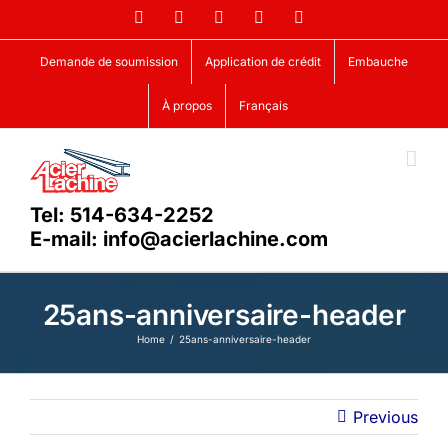
Skip
Facebook
LinkedIn
X
YouTube
Vimeo
to
content
Demande de soumission
Application de crédit
Embauche
À propos
Français
Tel: 514-634-2252
E-mail: info@acierlachine.com
25ans-anniversaire-header
Home
25ans-anniversaire-header
Previous