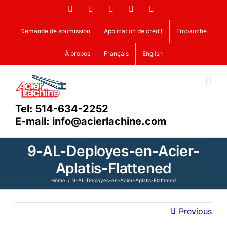
Skip
Facebook
LinkedIn
X
YouTube
Vimeo
to
content
Demande de soumission
Application de crédit
Embauche
À propos
Français
English
Tel: 514-634-2252
E-mail: info@acierlachine.com
9-AL-Deployes-en-Acier-
Aplatis-Flattened
Home
9-AL-Deployes-en-Acier-Aplatis-Flattened
Previous