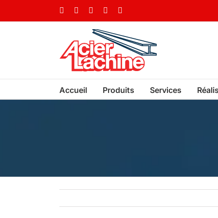
Skip
Facebook
LinkedIn
X
YouTube
Vimeo
to
content
Accueil
Produits
Services
Réali