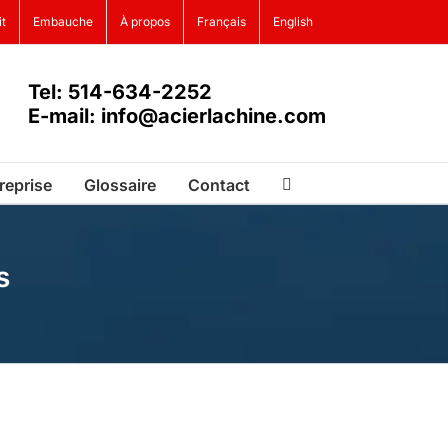
it
Embauche
À propos
Français
English
Tel: 514-634-2252
E-mail: info@acierlachine.com
reprise
Glossaire
Contact
s