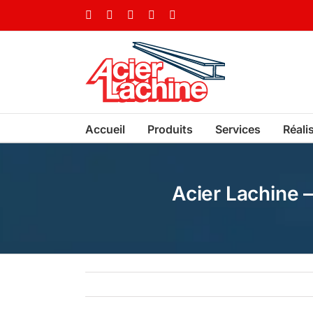
Skip
Facebook
LinkedIn
X
YouTube
Vimeo
to
content
Accueil
Produits
Services
Réali
Acier Lachine 