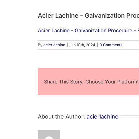
Acier Lachine – Galvanization Pr
Acier Lachine - Galvanization Procedure 
By
acierlachine
|
juin 10th, 2024
|
0 Comments
Share This Story, Choose Your Platform!
About the Author:
acierlachine