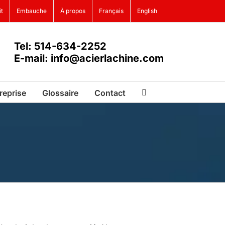
it
Embauche
À propos
Français
English
Tel: 514-634-2252
E-mail: info@acierlachine.com
reprise
Glossaire
Contact