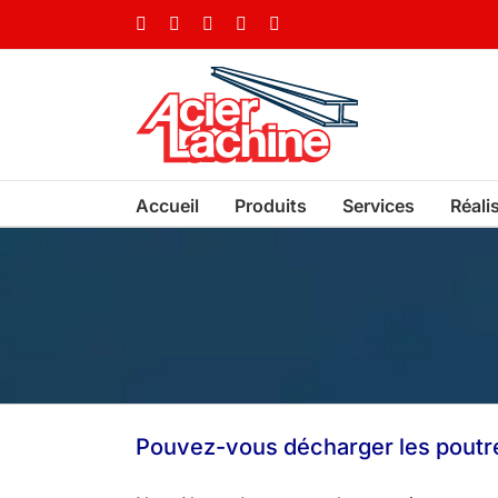
Skip
Facebook
LinkedIn
X
YouTube
Vimeo
to
content
Accueil
Produits
Services
Réali
Pouvez-vous décharger les poutre