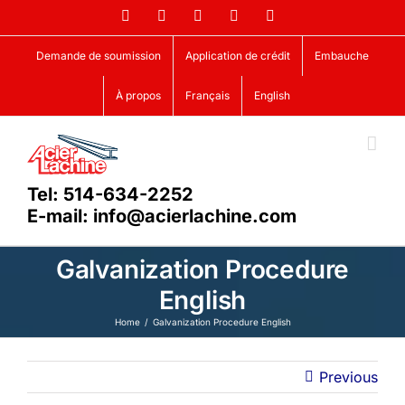
Skip
Facebook
LinkedIn
X
YouTube
Vimeo
to
content
Demande de soumission
Application de crédit
Embauche
À propos
Français
English
Tel: 514-634-2252
E-mail: info@acierlachine.com
Galvanization Procedure
English
Home
Galvanization Procedure English
Previous