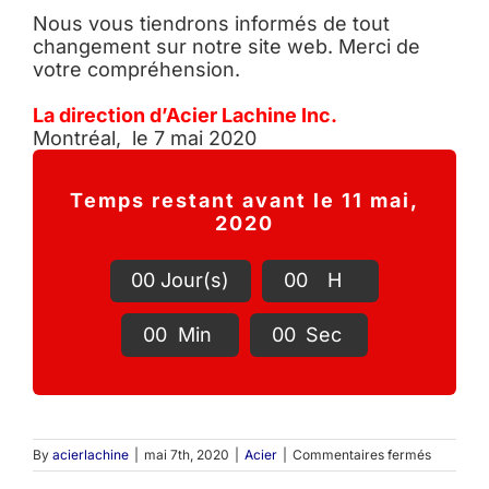
Nous vous tiendrons informés de tout
changement sur notre site web. Merci de
votre compréhension.
La direction d’Acier Lachine Inc.
Montréal, le 7 mai 2020
Temps restant avant le 11 mai,
2020
0
0
Jour(s)
0
0
H
0
0
Min
0
0
Sec
sur
By
acierlachine
|
mai 7th, 2020
|
Acier
|
Commentaires fermés
Le