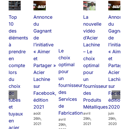
Top
Annonce
La
Annonce
10
du
nouvelle
du
des
Gagnant
vidéo
Gagnant
éléments
de
d’Acier
de
à
l’initiative
Lachine
l’initiative
Le
prendre
« Aimer
– Le
« Aimer
choix
en
et
choix
et
optimal
compte
Partager »
optimal
Partager 
pour
lors
Acier
pour
Acier
un
du
Lachine
un
Lachine
fournisseur
choix
sur
fournisseur
sur
des
de
Facebook,
des
Facebook
Services
tubes
édition
Produits
édition
de
et
2021
Métalliques
2020
Fabrication
tuyaux
août
avril
juin
26th,
29th,
29th,
avril
en
2021
2021
2020
29th,
acier