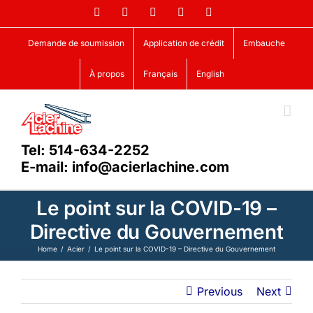
Skip
Facebook
LinkedIn
X
YouTube
Vimeo
to
content
Demande de soumission
Application de crédit
Embauche
À propos
Français
English
Tel: 514-634-2252
E-mail: info@acierlachine.com
Le point sur la COVID-19 –
Directive du Gouvernement
Home
Acier
Le point sur la COVID-19 – Directive du Gouvernement
Previous
Next