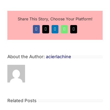
point
sur
la
COVID-
Share This Story, Choose Your Platform!
19
–
Directive
Facebook
X
LinkedIn
WhatsApp
Email
du
Gouvern
About the Author:
acierlachine
Related Posts