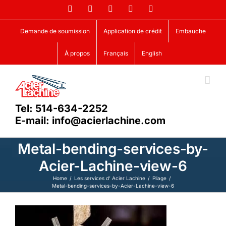
Skip
Facebook
LinkedIn
X
YouTube
Vimeo
to
content
Demande de soumission
Application de crédit
Embauche
À propos
Français
English
Tel: 514-634-2252
E-mail: info@acierlachine.com
Metal-bending-services-by-
Acier-Lachine-view-6
Home
Les services d’ Acier Lachine
Pliage
Metal-bending-services-by-Acier-Lachine-view-6