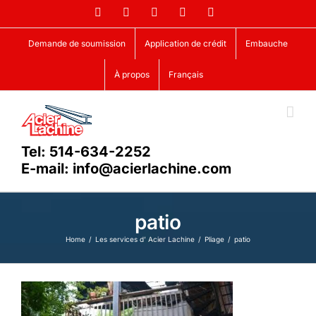
Skip
Facebook
LinkedIn
X
YouTube
Vimeo
to
content
Demande de soumission
Application de crédit
Embauche
À propos
Français
Tel: 514-634-2252
E-mail: info@acierlachine.com
patio
Home
Les services d’ Acier Lachine
Pliage
patio