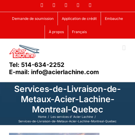
Skip
Facebook
LinkedIn
X
YouTube
Vimeo
to
content
Demande de soumission
Application de crédit
Embauche
À propos
Français
Tel: 514-634-2252
E-mail: info@acierlachine.com
Services-de-Livraison-de-
Metaux-Acier-Lachine-
Montreal-Quebec
Home
Les services d’ Acier Lachine
Services-de-Livraison-de-Metaux-Acier-Lachine-Montreal-Quebec