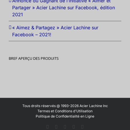
Annonce du Gagnant de l’initiative « Aimer et
Partager » Acier Lachine sur Facebook, édition
2021
« Aimez & Partagez » Acier Lachine sur
Facebook – 2021!
BREF APERÇU DES PRODUITS
Tous droits réservés @ 1993-2026 Acier Lachine Inc
Termes et Conditions d'Utilisation
Politique de Confidentialité en Ligne
Facebook
LinkedIn
X
YouTube
Vimeo