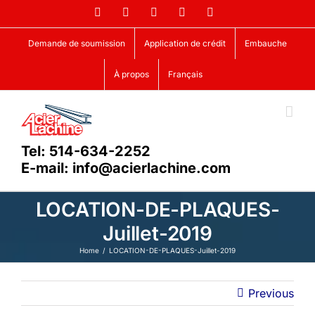
Skip
Facebook
LinkedIn
X
YouTube
Vimeo
to
content
Demande de soumission
Application de crédit
Embauche
À propos
Français
Tel: 514-634-2252
E-mail: info@acierlachine.com
LOCATION-DE-PLAQUES-
Juillet-2019
Home
LOCATION-DE-PLAQUES-Juillet-2019
Previous