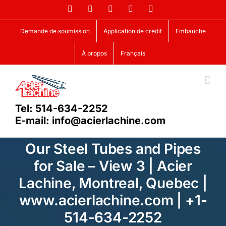
Skip
Facebook
LinkedIn
X
YouTube
Vimeo
to
content
Demande de soumission
Application de crédit
Embauche
À propos
Français
Tel: 514-634-2252
E-mail: info@acierlachine.com
Our Steel Tubes and Pipes
for Sale – View 3 | Acier
Lachine, Montreal, Quebec |
www.acierlachine.com | +1-
514-634-2252