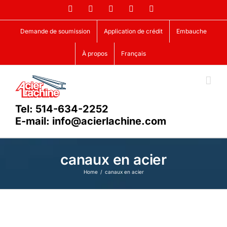
Skip
Facebook
LinkedIn
X
YouTube
Vimeo
to
content
Demande de soumission
Application de crédit
Embauche
À propos
Français
Tel: 514-634-2252
E-mail: info@acierlachine.com
canaux en acier
Home
canaux en acier