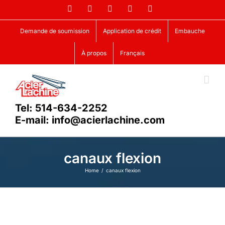
Skip
Facebook
LinkedIn
X
YouTube
Vimeo
to
content
Demande de soumission
Application de crédit
Embauche
À propos
Français
Tel: 514-634-2252
E-mail: info@acierlachine.com
canaux flexion
Home
canaux flexion