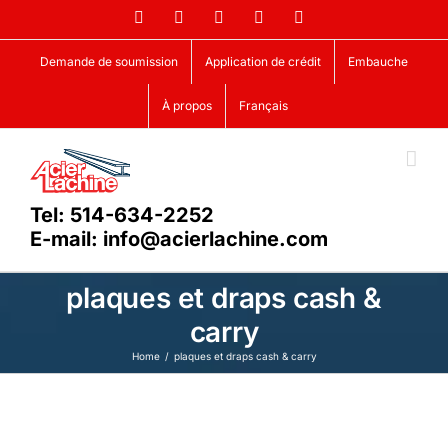
Skip
Facebook
LinkedIn
X
YouTube
Vimeo
to
content
Demande de soumission
Application de crédit
Embauche
À propos
Français
Tel: 514-634-2252
E-mail: info@acierlachine.com
plaques et draps cash &
carry
Home
plaques et draps cash & carry