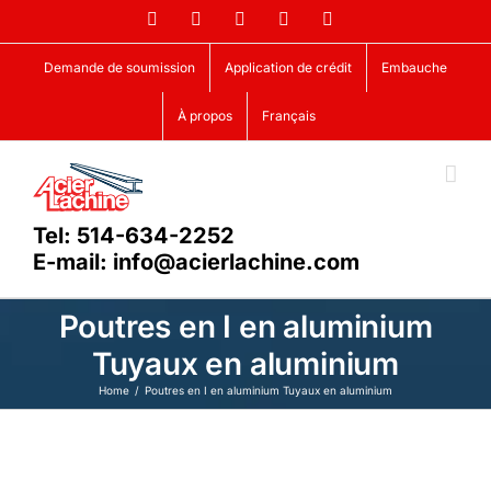
Skip
Facebook
LinkedIn
X
YouTube
Vimeo
to
content
Demande de soumission
Application de crédit
Embauche
À propos
Français
Tel: 514-634-2252
E-mail: info@acierlachine.com
Poutres en I en aluminium
Tuyaux en aluminium
Home
Poutres en I en aluminium Tuyaux en aluminium