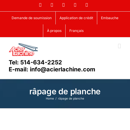
Skip
Facebook
LinkedIn
X
YouTube
Vimeo
to
content
Demande de soumission
Application de crédit
Embauche
À propos
Français
Tel: 514-634-2252
E-mail: info@acierlachine.com
râpage de planche
Home
râpage de planche