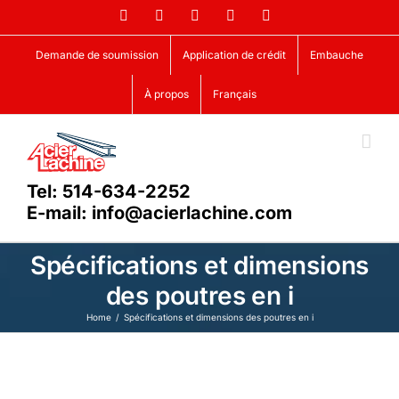
Skip
Facebook
LinkedIn
X
YouTube
Vimeo
to
content
Demande de soumission
Application de crédit
Embauche
À propos
Français
Tel: 514-634-2252
E-mail: info@acierlachine.com
Spécifications et dimensions
des poutres en i
Home
Spécifications et dimensions des poutres en i