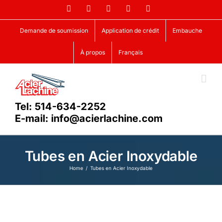
Skip
Facebook
LinkedIn
X
YouTube
Vimeo
to
content
Demande de soumission
Application de crédit
Embauche
À propos
Français
Tel: 514-634-2252
E-mail: info@acierlachine.com
Tubes en Acier Inoxydable
Home
Tubes en Acier Inoxydable