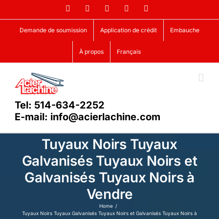
Skip
Facebook
LinkedIn
X
YouTube
Vimeo
to
content
Demande de soumission
Application de crédit
Embauche
À propos
Français
Tel: 514-634-2252
E-mail: info@acierlachine.com
Tuyaux Noirs Tuyaux
Galvanisés Tuyaux Noirs et
Galvanisés Tuyaux Noirs à
Vendre
Home
Tuyaux Noirs Tuyaux Galvanisés Tuyaux Noirs et Galvanisés Tuyaux Noirs à