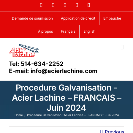
Skip
Facebook
LinkedIn
X
YouTube
Vimeo
to
content
Demande de soumission
Application de crédit
Embauche
À propos
Français
English
Tel: 514-634-2252
E-mail: info@acierlachine.com
Procedure Galvanisation -
Acier Lachine – FRANCAIS –
Juin 2024
Home
Procedure Galvanisation -Acier Lachine – FRANCAIS – Juin 2024
Previous