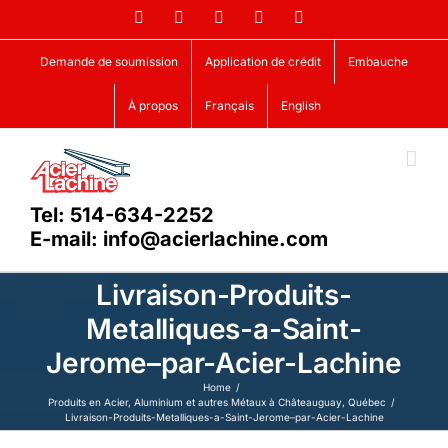
Skip
Facebook
LinkedIn
X
YouTube
Vimeo
to
content
Demande de soumission
Application de crédit
Embauche
À propos
Français
English
Tel: 514-634-2252
E-mail: info@acierlachine.com
Livraison-Produits-
Metalliques-a-Saint-
Jerome–par-Acier-Lachine
Home
Produits en Acier, Aluminium et autres Métaux à Châteauguay, Québec
Livraison-Produits-Metalliques-a-Saint-Jerome–par-Acier-Lachine