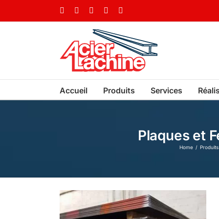
Skip
Facebook
LinkedIn
X
YouTube
Vimeo
to
content
Accueil
Produits
Services
Réali
Plaques et F
Home
Produits