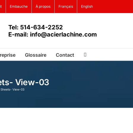
it
Embauche
À propos
Français
English
Tel: 514-634-2252
E-mail: info@acierlachine.com
reprise
Glossaire
Contact
eets- View-03
es-Sheets- View-03