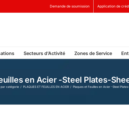
Demande de soumission
Application de créd
sations
Secteurs d’Activité
Zones de Service
Ent
euilles en Acier -Steel Plates-Sh
 par catégorie
PLAQUES ET FEUILLES EN ACIER
Plaques et Feuilles en Acier -Steel Plat