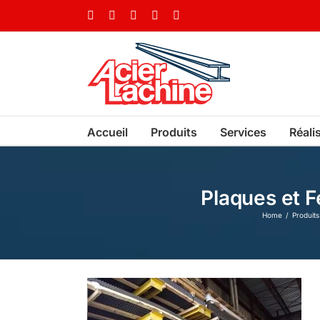
Skip
Facebook
LinkedIn
X
YouTube
Vimeo
to
content
Accueil
Produits
Services
Réali
Plaques et F
Home
Produits