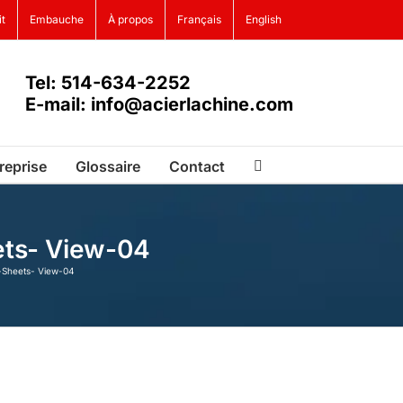
it
Embauche
À propos
Français
English
Tel: 514-634-2252
E-mail: info@acierlachine.com
reprise
Glossaire
Contact
eets- View-04
es-Sheets- View-04